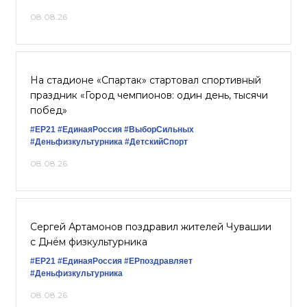
08.08.26
На стадионе «Спартак» стартовал спортивный
праздник «Город чемпионов: один день, тысячи
побед»
#ЕР21
#ЕдинаяРоссия
#ВыборСильных
#Деньфизкультурника
#ДетскийСпорт
08.08.26
Сергей Артамонов поздравил жителей Чувашии
с Днём физкультурника
#ЕР21
#ЕдинаяРоссия
#ЕРпоздравляет
#Деньфизкультурника
08.08.26