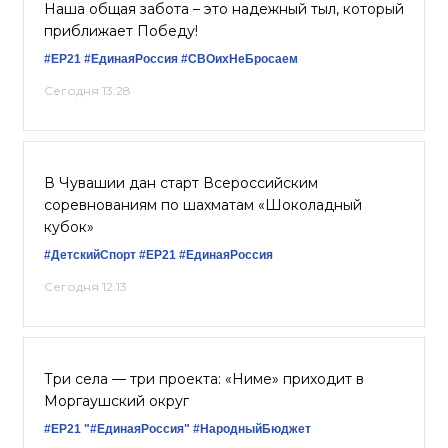
Наша общая забота – это надежный тыл, который
приближает Победу!
#ЕР21
#ЕдинаяРоссия
#СВОихНеБросаем
Сегодня 13:28
В Чувашии дан старт Всероссийским
соревнованиям по шахматам «Шоколадный
кубок»
#ДетскийСпорт
#ЕР21
#ЕдинаяРоссия
Сегодня 12:13
Три села — три проекта: «Ниме» приходит в
Моргаушский округ
#ЕР21
"#ЕдинаяРоссия"
#НародныйБюджет