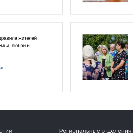
дравила жителей
мьи, любви и
ья
ртии
Региональные отделения