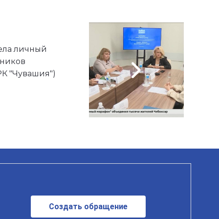
ела личный
тников
К "Чувашия")
Создать обращение