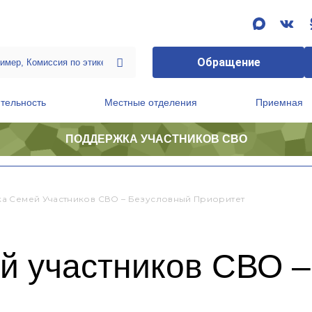
Обращение
тельность
Местные отделения
Приемная
ПОДДЕРЖКА УЧАСТНИКОВ СВО
ственной приемной Председателя Партии
Президиум регионального политического совета
а Семей Участников СВО – Безусловный Приоритет
й участников СВО –