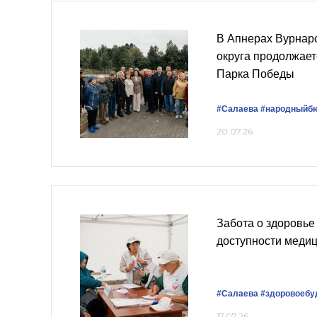
В Апнерах Вурнар
округа продолжает
Парка Победы
#Салаева
#народныйб
20.07.26
Забота о здоровье
доступности меди
#Салаева
#здоровоебу
17.07.26