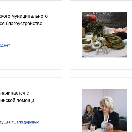
ского муниципального
ся благоустройство
юджет
 начинается с
цинской помощи
дущее
#шагкздоровью