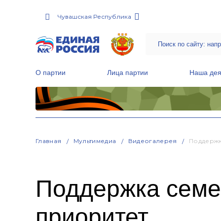
Чувашская Республика
О партии
Лица партии
Наша дея
Местные общественные приемные Партии
Руководитель Региональной обще
Народная программа «Единой России»
Главная
Мультимедиа
Видеогалерея
Поддержк
Поддержка семе
приоритет