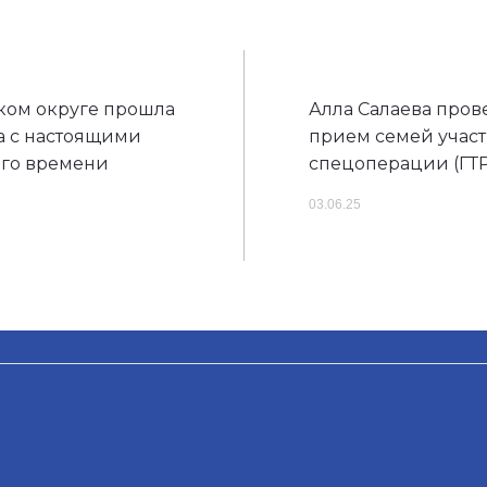
ом округе прошла
Алла Салаева пров
а с настоящими
прием семей учас
го времени
спецоперации (ГТР
03.06.25