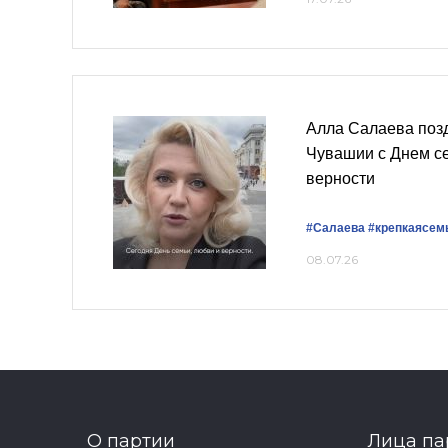
Алла Салаева поз
Чувашии с Днем се
верности
#Салаева
#крепкаясем
08.07.26
О партии
Лица па