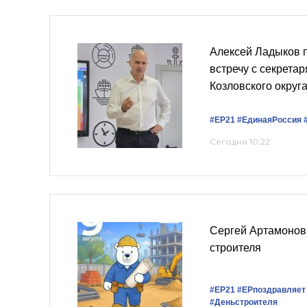
Алексей Ладыков 
встречу с секрета
Козловского округ
#ЕР21
#ЕдинаяРоссия
Сегодня 10:22
Сергей Артамонов
строителя
#ЕР21
#ЕРпоздравляет
#Деньстроителя