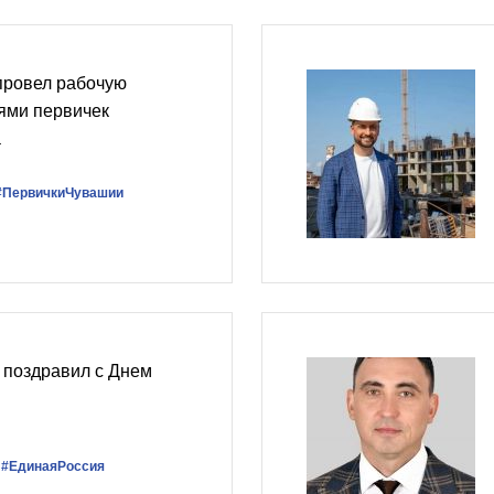
провел рабочую
рями первичек
а
#ПервичкиЧувашии
 поздравил с Днем
#ЕдинаяРоссия