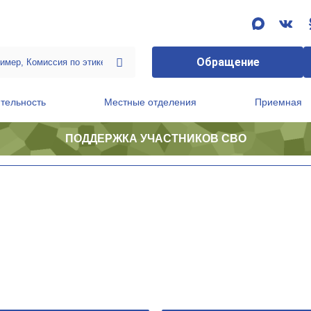
Обращение
тельность
Местные отделения
Приемная
ПОДДЕРЖКА УЧАСТНИКОВ СВО
ственной приемной Председателя Партии
Президиум регионального политического совета