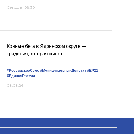
Сегодня 08:30
Конные бега в Ядринском округе —
традиция, которая живёт
#РоссийскоеСело
#МуниципальныйДепутат
#ЕР21
#ЕдинаяРоссия
08.08.26