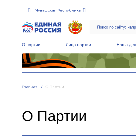
Чувашская Республика
О партии
Лица партии
Наша дея
Местные общественные приемные Партии
Руководитель Региональной обще
Народная программа «Единой России»
Главная
О Партии
О Партии