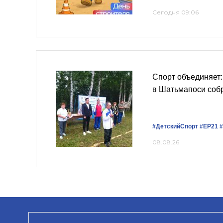
Сегодня 09:06
Спорт объединяет
в Шатьмапоси соб
#ДетскийСпорт
#ЕР21
08.08.26