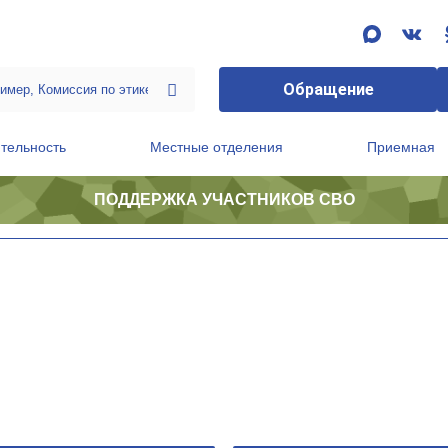
Обращение
тельность
Местные отделения
Приемная
ПОДДЕРЖКА УЧАСТНИКОВ СВО
ственной приемной Председателя Партии
Президиум регионального политического совета