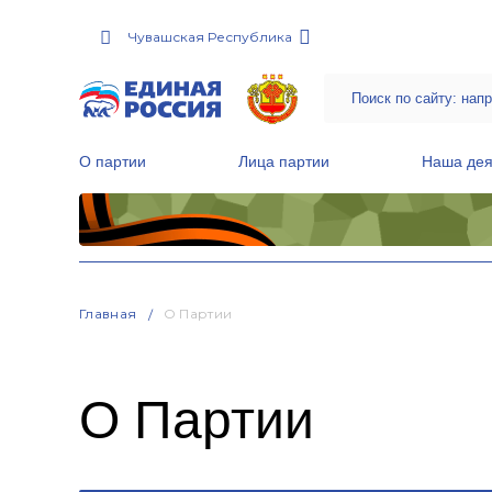
Чувашская Республика
О партии
Лица партии
Наша дея
Местные общественные приемные Партии
Руководитель Региональной обще
Народная программа «Единой России»
Главная
О Партии
О Партии