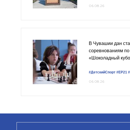
06.08.26
В Чувашии дан ст
соревнованиям по
«Шоколадный кубо
#ДетскийСпорт
#ЕР21
06.08.26