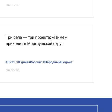
06.08.26
Три села — три проекта: «Ниме»
приходит в Моргаушский округ
#ЕР21
"#ЕдинаяРоссия"
#НародныйБюджет
06.08.26