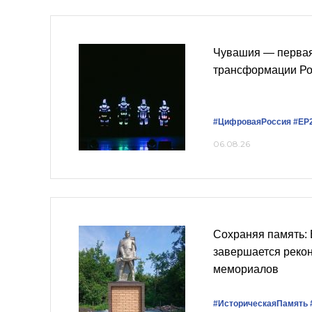
Чувашия — первая
трансформации Ро
#ЦифроваяРоссия
#ЕР
06.08.26
Сохраняя память: 
завершается рекон
мемориалов
#ИсторическаяПамять