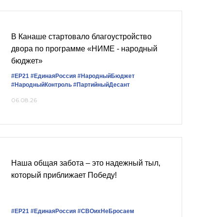
В Канаше стартовало благоустройство
двора по программе «НИМЕ - народный
бюджет»
#ЕР21
#ЕдинаяРоссия
#НародныйБюджет
#НародныйКонтроль
#ПартийныйДесант
06.08.26
Наша общая забота – это надежный тыл,
который приближает Победу!
#ЕР21
#ЕдинаяРоссия
#СВОихНеБросаем