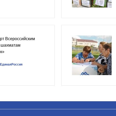
арт Всероссийским
 шахматам
к»
#ЕдинаяРоссия