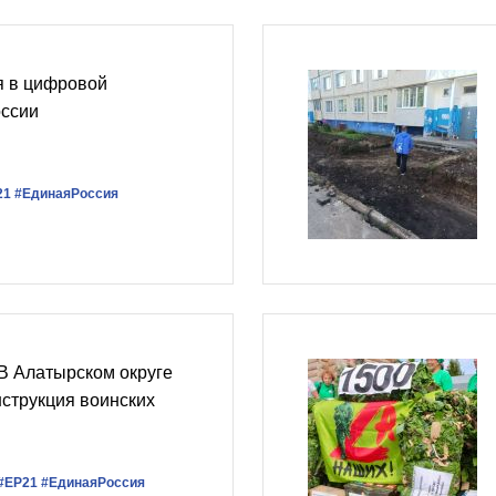
 в цифровой
ссии
21
#ЕдинаяРоссия
В Алатырском округе
струкция воинских
#ЕР21
#ЕдинаяРоссия