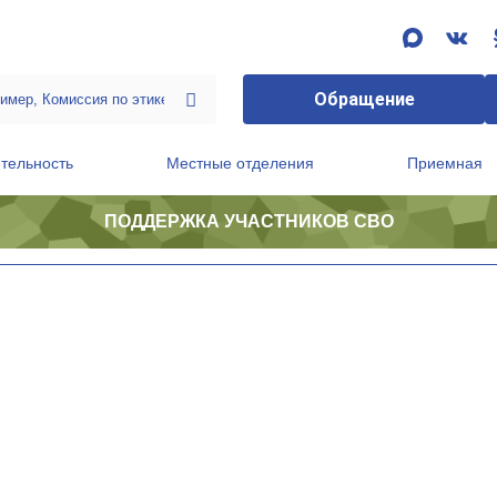
Обращение
тельность
Местные отделения
Приемная
ПОДДЕРЖКА УЧАСТНИКОВ СВО
ственной приемной Председателя Партии
Президиум регионального политического совета