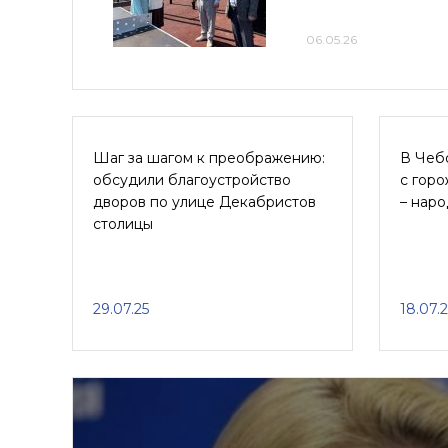
06.05.26
Шаг за шагом к преображению:
В Чеб
обсудили благоустройство
с гор
дворов по улице Декабристов
– нар
столицы
29.07.25
18.07.2