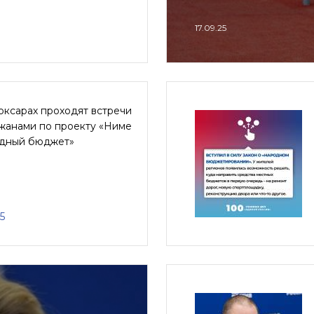
17.09.25
оксарах проходят встречи
ожанами по проекту «Ниме
одный бюджет»
5