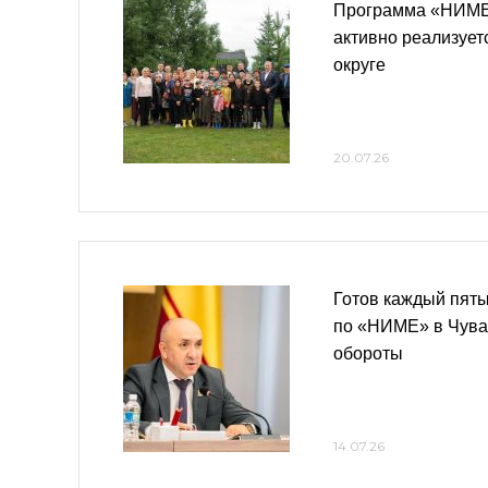
Программа «НИМЕ
активно реализует
округе
20.07.26
Готов каждый пяты
по «НИМЕ» в Чув
обороты
14.07.26