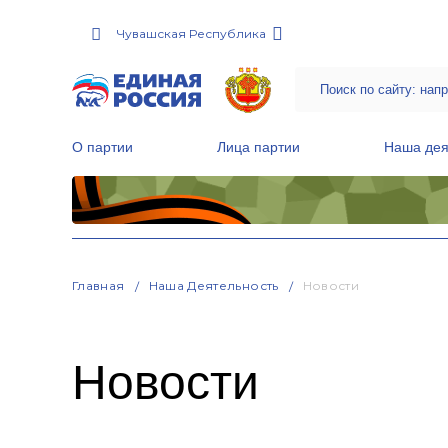
Чувашская Республика
О партии
Лица партии
Наша дея
Местные общественные приемные Партии
Руководитель Региональной обще
Народная программа «Единой России»
Главная
Наша Деятельность
Новости
Новости